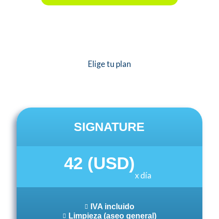
Elige tu plan
SIGNATURE
42 (USD)
x día
IVA incluido
Limpieza (aseo general)