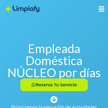
Ir
Men
al
contenido
Empleada
Doméstica
NÚCLEO por días
Reserva Tu Servicio
Priorizamos la ejecución de actividades